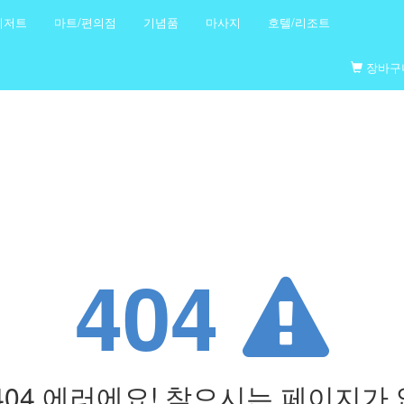
디저트
마트/편의점
기념품
마사지
호텔/리조트
장바구
404
 404 에러에요! 찾으시는 페이지가 